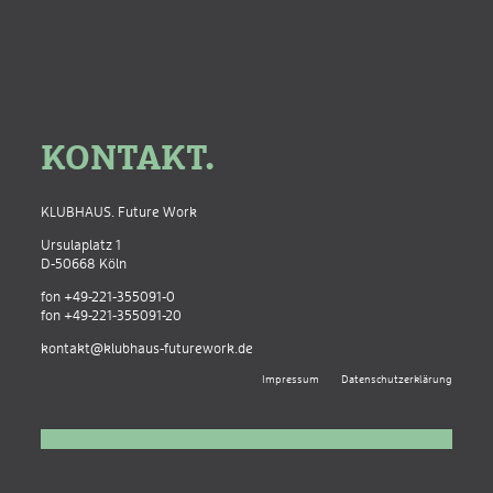
K
O
N
T
A
K
T
.
.
KLUBHAUS. Future Work
Ursulaplatz 1
D-50668 Köln
fon
+49-221-355091-0
fon +49-221-355091-20
kontakt@
klubhaus-futurework.de
Impressum
Datenschutzerklärung